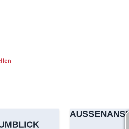
llen
AUSSENANSI
UMBLICK