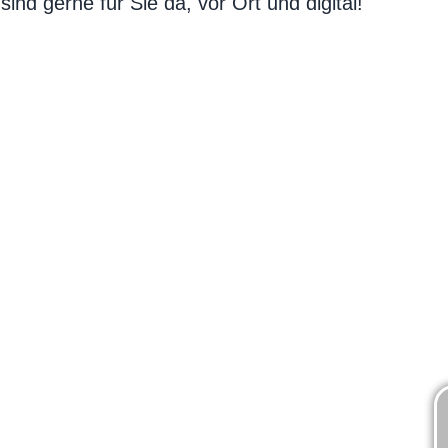
sind gerne für Sie da, vor Ort und digital!
ng
Bike-L
tung
Liefer