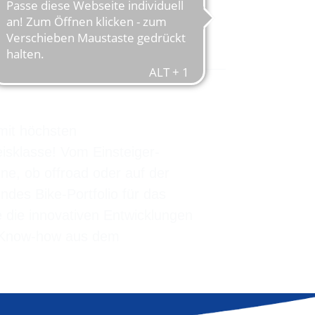
WELTELITE
mit höchsten
eisklasse! Vom Einsteiger-
e, ob offroad oder auf der
des Bike-Portfolio für das
 die innovativen Entwicklungen
n Know-how aus dem