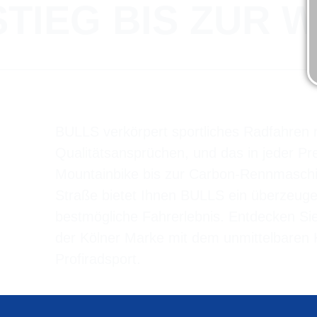
TIEG BIS ZUR 
BULLS verkörpert sportliches Radfahren 
Qualitätsansprüchen, und das in jeder Pr
Mountainbike bis zur Carbon-Rennmaschin
Straße bietet Ihnen BULLS ein überzeugen
bestmögliche Fahrerlebnis. Entdecken Sie
der Kölner Marke mit dem unmittelbare
Profiradsport.