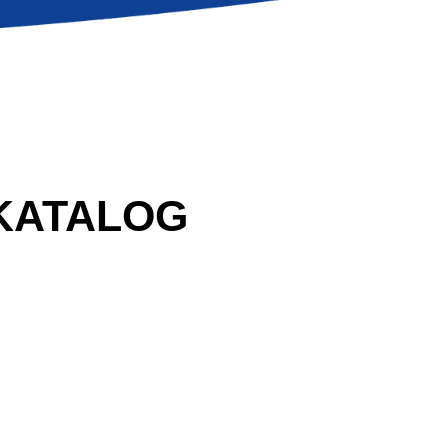
KATALOG
 Bikes