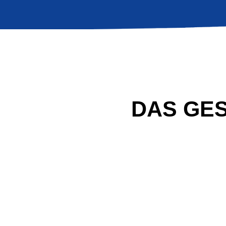
DAS GE
BULLS E-Bikes