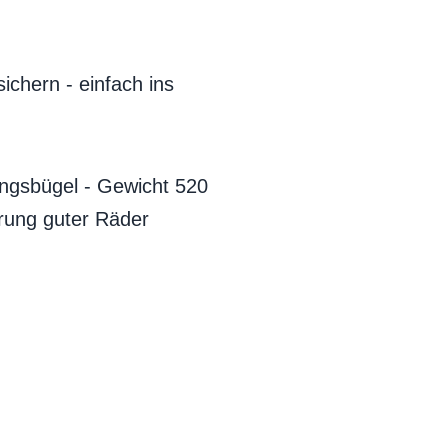
chern - einfach ins
gsbügel - Gewicht 520
rung guter Räder