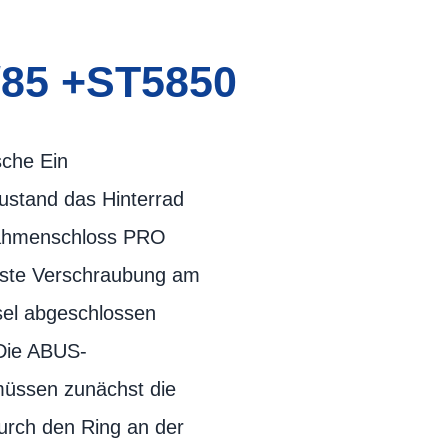
/85 +ST5850
sche Ein
ustand das Hinterrad
 Rahmenschloss PRO
feste Verschraubung am
sel abgeschlossen
 Die ABUS-
müssen zunächst die
urch den Ring an der