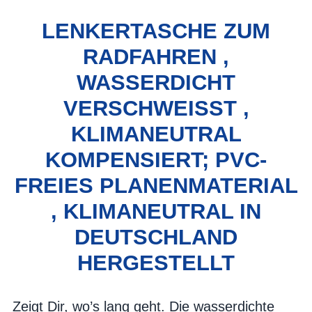
LENKERTASCHE ZUM
RADFAHREN ,
WASSERDICHT
VERSCHWEISST , K
LIMANEUTRAL K
OMPENSIERT; PVC-F
REIES PLANENMATERIAL ,
KLIMANEUTRAL IN D
EUTSCHLAND H
ERGESTELLT
Zeigt Dir, wo’s lang geht. Die wasserdichte